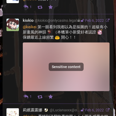
1
kiokio
@
kiokio@onlycasino.legal
Feb 6, 2022
@
keikei
 第一眼看到我都以為是摳圖的！超級有小
新畫風的神韻 
 （本蠟筆小新愛好者認證 
保鑣最近上線頻繁 
 開心！！
Sensitive content
1
莉繽露露娜
@
Lucianaxxx@onlycasino.legal
Feb 6, 2022