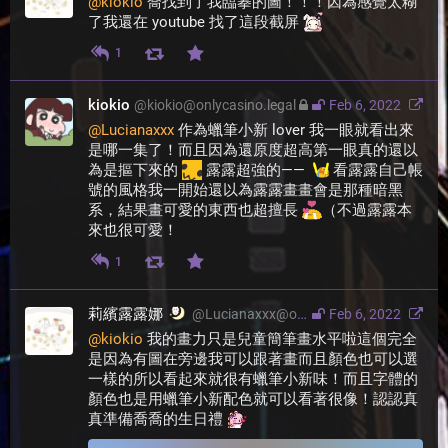
@
kiokio
 喬找到了我臨摹的圖！！！因為感覺太糊
了我還在 youtube 找了這段截屏 
1
kiokio
@
kiokio@onlycasino.legal
Feb 6, 2022
@
Lucianaxxx
 作為蠟筆小新 lover 我一眼就看出來
是哪一集了！而且因為還原度超高第一眼真的還以
為是摳下來的 
 露露超強的—— 
 看露露自己帳
號的風格我一開始還以為露露畫畫會是那種暗黑
系，結果畫可愛的東西也超擅長 
（不過露露本
來也很可愛！
1
莉繽露露娜
@
Lucianaxxx@onlycasino.legal
Feb 6, 2022
@
kiokio
 我的畫力只是兒童簡筆畫水平啦這個完全
是因為有圖在旁邊我可以跟著畫而且顏色也可以選
一樣的所以看起來就很有蠟筆小新味！而且字體的
顏色也是用蠟筆小新配色就可以看著很像！認認真
真準備喬喬的生日禮 