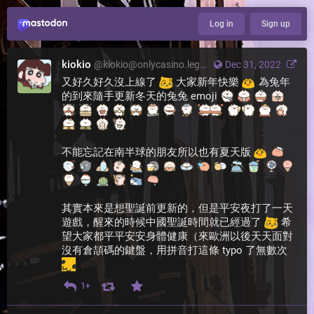
Log in
Sign up
kiokio
@
kiokio@onlycasino.legal
Dec 31, 2022
又好久好久沒上線了 
 大家新年快樂 
 為兔年
的到來隨手更新冬天的兔兔 emoji 
不能忘記在南半球的朋友所以也有夏天版 
其實本來是想聖誕前更新的，但是平安夜打了一天
遊戲，醒來的時候中國聖誕時間就已經過了 
 希
望大家都平平安安身體健康（來歐洲以後天天面對
沒有倉頡碼的鍵盤，用拼音打這條 typo 了無數次 
1+