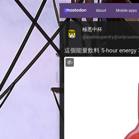
About
Mobile apps
極悪中杯
@
asahisuperdry@onlycasino.
這個能量飲料 5-hour ener