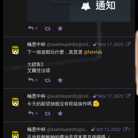
0
極悪中杯
@
asahisuperdry@onlycasino.legal
Nov 17, 2022
下一個遊戲玩什麼，真普選 
@
fatelab
大鏢客2
艾爾登法環
0
極悪中杯
@
asahisuperdry@onlycasino.legal
Nov 17, 2022
今天的願望抽籤沒有暗箱操作嗎 
0
極悪中杯
@
asahisuperdry@onlycasino.legal
Oct 12, 2022
*
不放穀氨酸鈉的醬油是買來要直接喝嗎（