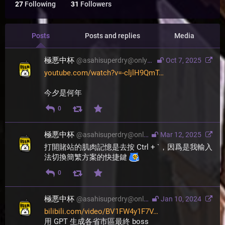
27
Following
31
Followers
Posts
Posts and replies
Media
極悪中杯
@
asahisuperdry@onlycasino.legal
Oct 7, 2025
youtube.com/watch?v=-cljlH9QmT
今夕是何年
0
極悪中杯
@
asahisuperdry@onlycasino.legal
Mar 12, 2025
打開賭站的肌肉記憶是去按 Ctrl + `，因爲是我輸入
法切換簡繁方案的快捷鍵 
0
極悪中杯
@
asahisuperdry@onlycasino.legal
Jan 10, 2024
bilibili.com/video/BV1FW4y1F7V
用 GPT 生成各省市區最終 boss