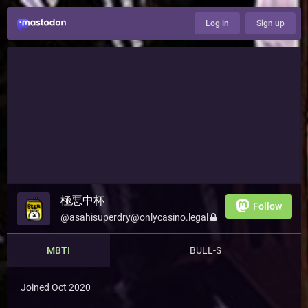
Log in
Sign up
極悪中杯
Follow
@
asahisuperdry@onlycasino.legal
MBTI
BULL-S
Joined Oct 2020