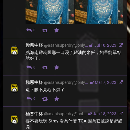
0
極悪中杯
@
asahisuperdry@onlycasino.legal
Jul 10, 2023
點海南雞就圖那一口浸了雞油的米飯，如果能單點
就好了。
0
極悪中杯
@
asahisuperdry@onlycasino.legal
Mar 7, 2023
這下眼不見心不煩了
0
極悪中杯
@
asahisuperdry@onlycasino.legal
Jan 18, 2023
要不要玩玩 Stray 看為什麼 TGA 因為它被說是野貓
獎