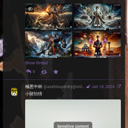
Show thread
0
極悪中杯
@
asahisuperdry@onlycasino.legal
Jan 10, 2024
小賭怡情
Sensitive content