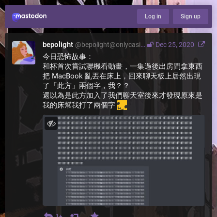
Log in
Sign up
bepolight
@
bepolight@onlycasino.legal
Dec 25, 2020
今日恐怖故事：
和杯首次嘗試聯機看動畫，一集過後出房間拿東西
把 MacBook 亂丟在床上，回來聊天板上居然出現
了「此方」兩個字，我？？
還以為是此方加入了我們聊天室後來才發現原來是
我的床幫我打了兩個字 
1+