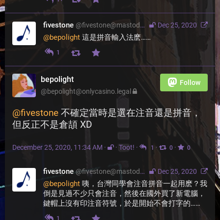
fivestone
@
fivestone@mastodon.social
Dec 25, 2020
@
bepolight
 這是拼音輸入法麽……
1
bepolight
Follow
@
bepolight@onlycasino.legal
@
fivestone
 不確定當時是選在注音還是拼音，
但反正不是倉頡 XD
December 25, 2020, 11:34 AM
·
·
Toot!
·
·
·
1
0
0
fivestone
@
fivestone@mastodon.social
Dec 25, 2020
@
bepolight
 咦，台灣同學會注音拼音一起用麽？我
倒是見過不少只會注音，然後在國外買了新電腦，
鍵帽上沒有印注音符號，於是開始不會打字的……
1