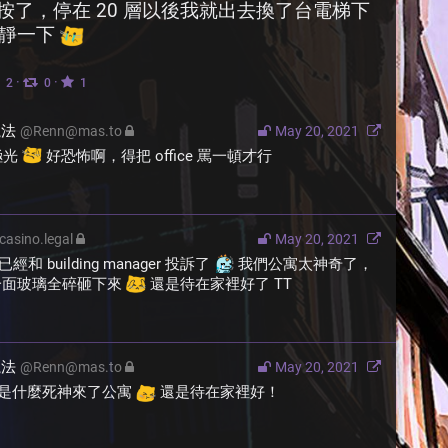
有人按了，停在 20 層以後我就出去換了台電梯下
靜一下 
·
·
2
0
1
魔法
@
Renn@mas.to
May 20, 2021
光 
 好恐怖啊，得把 office 罵一頓才行
casino.legal
May 20, 2021
經和 building manager 投訴了 
 我們公寓太神奇了，
面玻璃全碎砸下來 
 還是待在家裡好了 TT
魔法
@
Renn@mas.to
May 20, 2021
這是什麼死神來了公寓 
 還是待在家裡好！