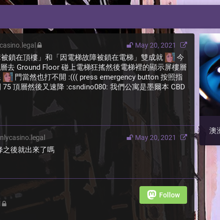
casino.legal
May 20, 2021
被鎖在頂樓」和「因電梯故障被鎖在電梯」雙成就 
 今
低層去 Ground Floor 碰上電梯狂搖然後電梯裡的顯示屏樓層
 
 門當然也打不開 :((( press emergency button 按照指
頂層然後又速降 :csndino080: 我們公寓是墨爾本 CBD 
澳
nlycasino.legal
May 20, 2021
降之後就出來了嗎
Follow
l