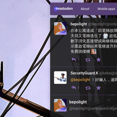
About
Mobile apps
bepolight
@
bepolight@only
在本公寓達成「因電梯故障
天我又電梯逃生了 
 超
數字消失直接變成兩條橫線
示重啟電梯結果電梯速升到 75 
免費跳樓機 
1
SecurityGuard.K
@
keikei@o
@
bepolight
 ！好嚇人，速
1
bepolight
@
bepolight@onlycasino.lega