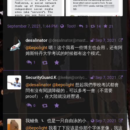
September 7, 2021, 1:44 PM
·
·
Toot!
·
·
·
3
14
21
desalinator
@
desalinator@mastodon.im
Sep 7, 2021
@
bepolight
 嗯！这个我看一些博主也会用，还有阿
姆斯特丹大学考试的时候都有这个模式。
1
SecurityGuard.K
@
keikei@onlycasino.legal
Sep 7, 2021
@
desalinator
@
bepolight
 想起我們學校考試都會
問有沒有閱讀障礙的，可以多考一會（不需要 
proof），在大陸就沒經歷過。
0
我鳗鱼
也是一只自由泳的小鸟
@
unagi@rhabarberb
Sep 7, 2021
@
bepolight
 我看了下应该是你那个字体更像，我这