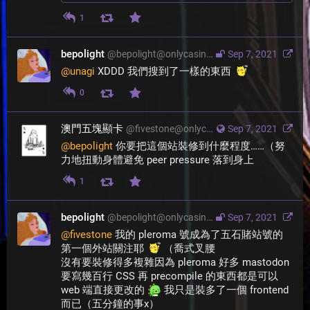
1
bepolight
@
bepolight@onlycasino.legal
Sep 7, 2021
@
unagi
 XDDD 我們搜到了一樣的東西 
0
澳門五塊顯卡
@
fivestone@onlycasino.legal
Sep 7, 2021
@
bepolight
 你要把這個站裝修到什麼程度……（努
力地扭動身體避免 peer pressure 落到身上
1
bepolight
@
bepolight@onlycasino.legal
Sep 7, 2021
@
fivestone
 我的 pleroma 號成為了五石賭站號的
第一個外站關注耶 
 （喬式叉腰
沒有要裝修得多複雜因為 pleroma 好多 mastodon 
要寫幾百行 CSS 再 precompile 的東西都是可以 
web 端直接更改的 
 我只是裝多了一個 frontend 
而已（五分鐘的事x）