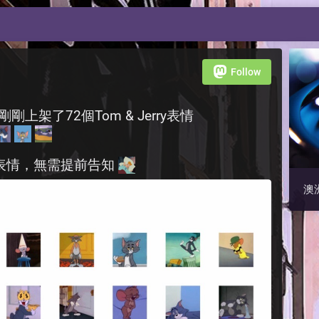
Follow
上架了72個Tom & Jerry表情
表情，無需提前告知 
澳