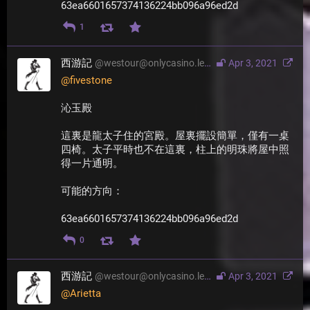
63ea6601657374136224bb096a96ed2d
1
西游記
@
westour@onlycasino.legal
Apr 3, 2021
@
fivestone
沁玉殿
這裏是龍太子住的宮殿。屋裏擺設簡單，僅有一桌
四椅。太子平時也不在這裏，柱上的明珠將屋中照
得一片通明。
可能的方向：
63ea6601657374136224bb096a96ed2d
0
西游記
@
westour@onlycasino.legal
Apr 3, 2021
@
Arietta