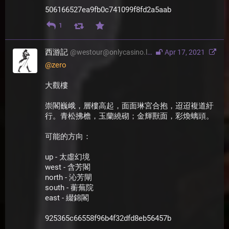
506166527ea9fb0c741099f8fd2a5aab
1
西游記
@
westour@onlycasino.legal
Apr 17, 2021
@
zero
大觀樓
崇閣巍峨，層樓高起，面面琳宮合抱，迢迢複道紆
行。青松拂檐，玉蘭繞砌；金輝獸面，彩煥螭頭。
可能的方向：
up - 太虛幻境
west - 含芳閣
north - 沁芳閘
south - 蘅蕪院
east - 綴錦閣
925365c66558f96b4f32dfd8eb56457b