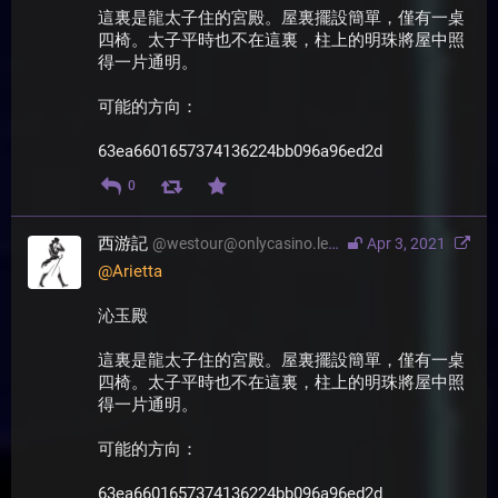
這裏是龍太子住的宮殿。屋裏擺設簡單，僅有一桌
四椅。太子平時也不在這裏，柱上的明珠將屋中照
得一片通明。
可能的方向：
63ea6601657374136224bb096a96ed2d
0
西游記
@
westour@onlycasino.legal
Apr 3, 2021
@
Arietta
沁玉殿
這裏是龍太子住的宮殿。屋裏擺設簡單，僅有一桌
四椅。太子平時也不在這裏，柱上的明珠將屋中照
得一片通明。
可能的方向：
63ea6601657374136224bb096a96ed2d