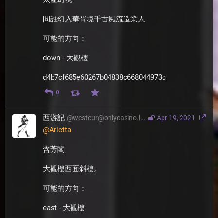
問誰幻入華胥境千古風流造業人
可能的方向：
down - 大觀樓
d4b7cf685e60267b04838c668044973c
0
西游記
@
westour@onlycasino.legal
Apr 19, 2021
@
Arietta
含芳閣
大觀樓西面斜樓。
可能的方向：
east - 大觀樓