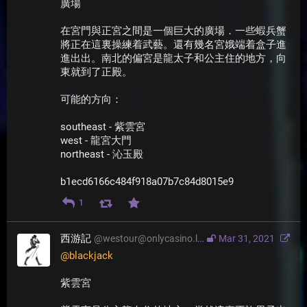
廣場
在宮門與正宮之間是一個巨大的廣場．一些蝦兵蟹
將正在這裏操練着武藝。還有幾名宮娥端着盒子進
進出出。南北的偏宮是龍太子和公主住的地方，向
東就到了正殿。
可能的方向：
southeast - 紫雲宮
west - 龍宮大門
northeast - 沁玉殿
b1ecd6166c484f918a07b7c84d8015e9
1
西游記
@
westour@onlycasino.legal
Mar 31, 2021
@
blackjack
紫雲宮