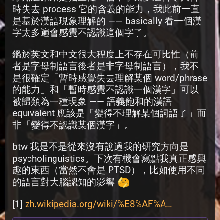
時失去 process 它的含義的能力，我此前一直
是基於漢語現象理解的 —— basically 看一個漢
字太多遍會感覺不認識這個字了。
鑑於英文和中文很大程度上不存在可比性（前
者是字母制語言後者是非字母制語言），我不
是很確定「暫時感覺失去理解某個 word/phrase 
的能力」和「暫時感覺不認識一個漢字」可以
被歸類為一種現象 —— 語義飽和的漢語 
equivalent 應該是「變得不理解某個詞語了」而
非「變得不認識某個漢字」。
btw 我是不是從來沒有說過我的研究方向是 
psycholinguistics。下次有機會寫點我真正感興
趣的東西（當然不會是 PTSD），比如使用不同
的語言對大腦認知的影響 
[1] 
zh.wikipedia.org/wiki/%E8%AF%A