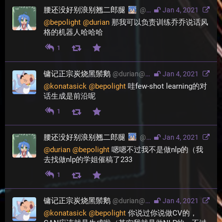
腰还没好别浪别翘二郎腿
@
konatasick@moresci.sal
Jan 4, 2021
@
bepolight
@
durian
 那我可以负责训练乔乔说话风
格的机器人哈哈哈
1
镛记正宗炭烧黑鬃鹅
@
durian@moresci.sale
Jan 4, 2021
@
konatasick
@
bepolight
 哇few-shot learning的对
话生成是前沿呢
1
腰还没好别浪别翘二郎腿
@
konatasick@moresci.sal
Jan 4, 2021
@
durian
@
bepolight
 嗯嗯不过我不是做nlp的（我
去找做nlp的学姐催稿了233
1
镛记正宗炭烧黑鬃鹅
@
durian@moresci.sale
Jan 4, 2021
@
konatasick
@
bepolight
 你说过你说做CV的，