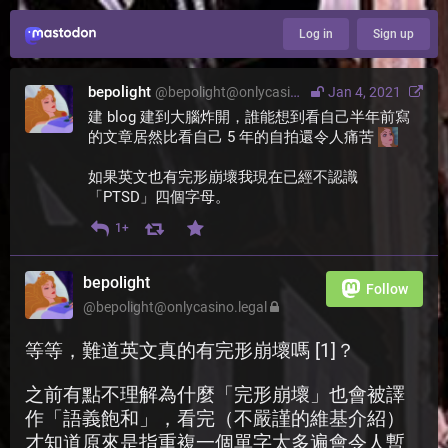
Log in
Sign up
bepolight
@
bepolight@onlycasino.legal
Jan 4, 2021
建 blog 建到大腦炸開，誰能想到看自己半年前寫
的文章居然比看自己 5 年的自拍還令人痛苦 
如果英文也有完形崩壞我現在已經不認識
「PTSD」四個字母。
1+
bepolight
Follow
@
bepolight@onlycasino.legal
等等，難道英文真的有完形崩壞嗎 [1]？
之前有點不理解為什麼「完形崩壞」也會被譯
作「語義飽和」，看完（不嚴謹的維基介紹）
才知道原來是指重複一個單字太多遍會令人暫