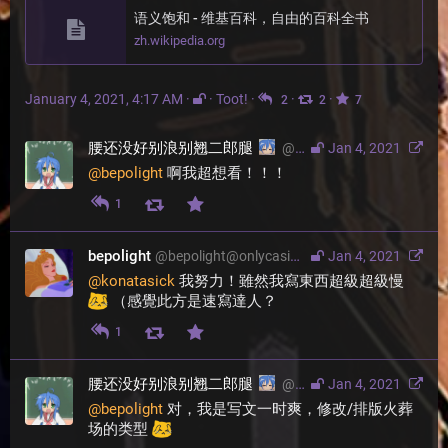
语义饱和 - 维基百科，自由的百科全书
zh.wikipedia.org
January 4, 2021, 4:17 AM
·
·
Toot!
·
·
·
2
2
7
腰还没好别浪别翘二郎腿
@
konatasick@moresci.sal
Jan 4, 2021
@
bepolight
 啊我超想看！！！
1
bepolight
@
bepolight@onlycasino.legal
Jan 4, 2021
@
konatasick
 我努力！雖然我寫東西超級超級慢 
 （感覺此方是速寫達人？
1
腰还没好别浪别翘二郎腿
@
konatasick@moresci.sal
Jan 4, 2021
@
bepolight
 对，我是写文一时爽，修改/排版火葬
场的类型 