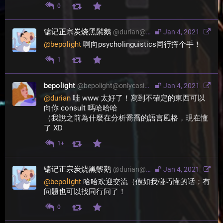
0
镛记正宗炭烧黑鬃鹅
@
durian@moresci.sale
Jan 4, 2021
@
bepolight
 啊向psycholinguistics同行挥个手！
1
bepolight
@
bepolight@onlycasino.legal
Jan 4, 2021
@
durian
 哇 www 太好了！寫到不確定的東西可以
向你 consult 嗎哈哈哈
（我說之前為什麼在分析喬喬的語言風格，現在懂
了 XD
1+
镛记正宗炭烧黑鬃鹅
@
durian@moresci.sale
Jan 4, 2021
@
bepolight
 哈哈欢迎交流（假如我碰巧懂的话；有
问题也可以找同行问了！
0