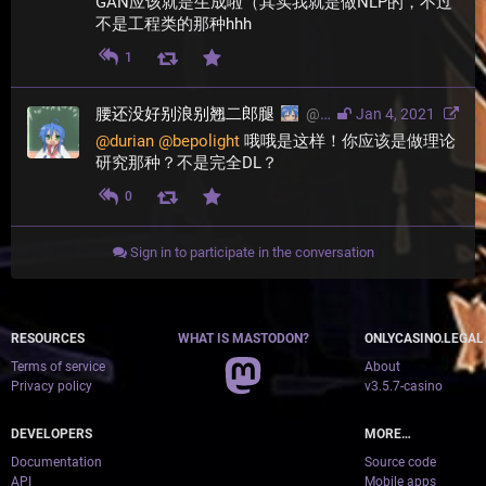
GAN应该就是生成啦（其实我就是做NLP的，不过
不是工程类的那种hhh
1
腰还没好别浪别翘二郎腿
@
konatasick@moresci.sal
Jan 4, 2021
@
durian
@
bepolight
 哦哦是这样！你应该是做理论
研究那种？不是完全DL？
0
Sign in to participate in the conversation
RESOURCES
WHAT IS MASTODON?
ONLYCASINO.LEGAL
Terms of service
About
Privacy policy
v3.5.7-casino
DEVELOPERS
MORE…
Documentation
Source code
API
Mobile apps