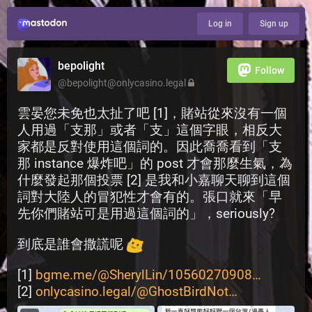
Log in
Sign up
bepolight
Follow
@
bepolight@onlycasino.legal
雲晏您未免也太扯了吧 [1]，賭站從來沒有一個
人用過「支那」或者「支」這個字眼，相反大
家都是反對使用這個詞的。因此喬喬看到「支
那 instance 爆炸吧」的 post 才會那麼生氣，為
什麼發起那個投票 [2] 是我和小嘉聊天聊到這個
詞對大陸人的冒犯性才會有的。張口就來「早
先你們賭站可是用過這個詞的」，seriously?
到底是誰會撒謊呢 
[1] 
bgme.me/@SherylLin/10560270908
[2] 
onlycasino.legal/@GhostBirdNot