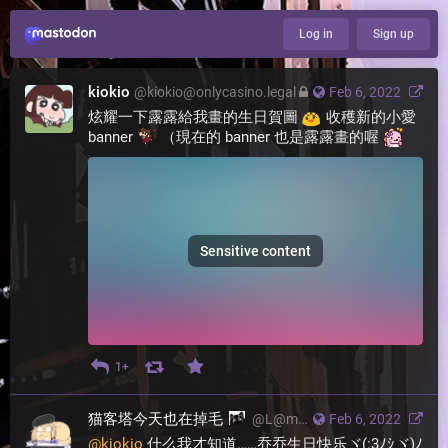
Log in
Sign up
kiokio
@
kiokio@onlycasino.legal
Feb 6, 2022
炫耀一下露露給我畫的生日賀圖 
 收穫新的小愛 
banner 
 （現在的 banner 也是露露畫的喔 
Sensitive content
1+
猫客塔今天也在掉毛
@
L@moresci.sale
Feb 6, 2022
@
kiokio
 什么我才知道……乔乔生日快乐ヾ(:3ﾉｼヾ)ﾉ