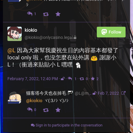
ｼ
1
kiokio
Follow
@
kiokio@onlycasino.legal
@
L
 因為大家幫我慶祝生日的內容基本都發了 
local only 啦，也沒怎麼在站外講 
 謝謝小 
L！（衝過來貼貼小 L 嘿嘿 
February 7, 2022, 12:40 PM
·
·
·
·
1
0
2
猫客塔今天也在掉毛
@
L@moresci.sale
Feb 7, 2022
@
kiokio
 ヾ(:3ﾉｼヾ)ﾉｼ
0
Sign in to participate in the conversation