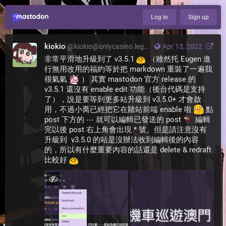
Log in
Sign up
kiokio
@
kiokio@onlycasino.legal
Apr 13, 2022
非常平滑地升級到了 v3.5.1 
 （雖然托 Eugen 進
行無用改用的福約等於把 markdown 重裝了一遍我
很氣氣 
 ） 其實 mastodon 官方 release 的 
v3.5.1 還沒有 enable edit 功能（後台代碼是支持
了），說是要等到更多站升級到 v3.5.0+ 才會啟
用，不過小喬已經把它在賭站前端 enable 啦 
 點 
post 下方的 ⋯ 就可以編輯已發送的 post 
 編輯
完以後 post 右上角會出現 * 號。但是請注意沒有
升級到  v3.5.0 的站是沒辦法收到編輯後的內容
的，所以有什麼重要內容的話還是 delete & redraft 
比較好 