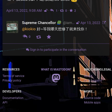
April 13, 2022, 9:08 AM
·
·
·
·
1
0
2
Supreme Chancellor
@
iam@thesenate.cc
Apr 13, 2022
@
kiokio
 好~等我哪天想修了就来找你！
0
Sign in to participate in the conversation
RESOURCES
WHAT IS MASTODON?
ONLYCASINO.LEGAL
Terms of service
About
Privacy policy
v3.5.7-casino
DEVELOPERS
MORE…
Documentation
Source code
API
Mobile apps