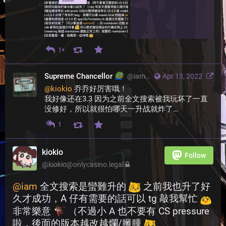
1+
Supreme Chancellor
@
iam@thesenate.cc
Apr 13, 2022
@
kiokio
 乔乔好厉害哦！
我好像还在3.3 因为之前全文搜索被我玩坏了一直
没修好，所以就很怕哪天一升战就炸了…
1
kiokio
Follow
@
kiokio@onlycasino.legal
@
iam
 全文搜索是蠻難升的 
 之前我也升了好
久才成功，A 仔有需要的話可以 tg 敲我幫忙 
非常樂意 
 （不過小 A 也不要有 CS pressure 
啦，後面的版本越改越爛/臃腫 