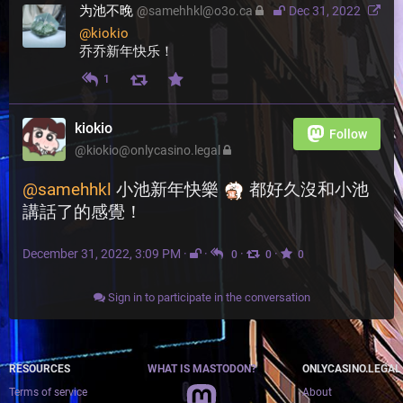
为池不晚
@
samehhkl@o3o.ca
Dec 31, 2022
@
kiokio
乔乔新年快乐！
1
kiokio
Follow
@
kiokio@onlycasino.legal
@
samehhkl
 小池新年快樂 
 都好久沒和小池
講話了的感覺！
December 31, 2022, 3:09 PM
·
·
·
·
0
0
0
Sign in to participate in the conversation
RESOURCES
WHAT IS MASTODON?
ONLYCASINO.LEGAL
Terms of service
About