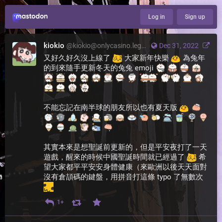
Log in
Sign up
kiokio
@
kiokio@onlycasino.legal
Dec 31, 2022
又好久好久沒上線了 
 大家新年快樂 
 為兔年
的到來隨手更新冬天的兔兔 emoji 
不能忘記在南半球的朋友所以也有夏天版 
其實本來是想聖誕前更新的，但是平安夜打了一天
遊戲，醒來的時候中國聖誕時間就已經過了 
 希
望大家都平平安安身體健康（來歐洲以後天天面對
沒有倉頡碼的鍵盤，用拼音打這條 typo 了無數次 
1+