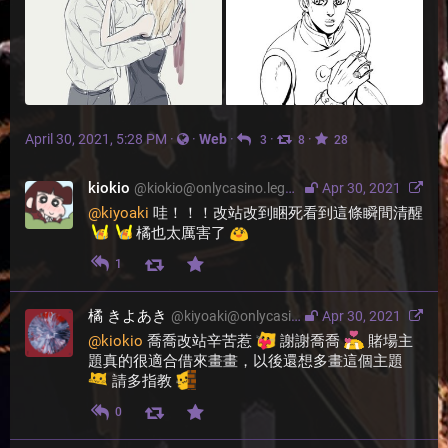
April 30, 2021, 5:28 PM
·
·
Web
·
·
·
3
8
28
kiokio
@
kiokio@onlycasino.legal
Apr 30, 2021
@
kiyoaki
 哇！！！改站改到睏死看到這條瞬間清醒 
 橘也太厲害了 
1
橘 きよあき
@
kiyoaki@onlycasino.legal
Apr 30, 2021
@
kiokio
 喬喬改站辛苦惹 
 謝謝喬喬 
 賭場主
題真的很適合借來畫畫，以後還想多畫這個主題 
 請多指教 
0