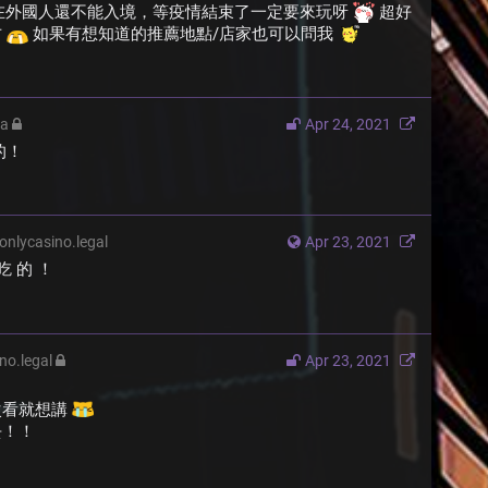
現在外國人還不能入境，等疫情結束了一定要來玩呀 
 超好
 
 如果有想知道的推薦地點/店家也可以問我 
ca
Apr 24, 2021
的！
onlycasino.legal
Apr 23, 2021
 吃 的 ！
no.legal
Apr 23, 2021
看就想講 
去！！