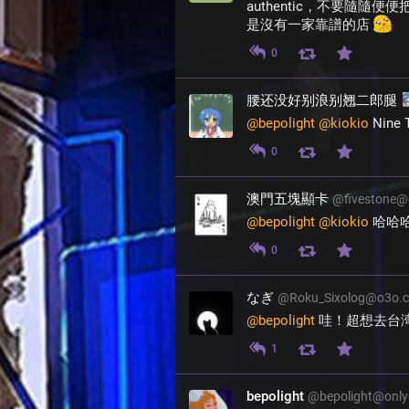
authentic，不要隨隨便
是沒有一家靠譜的店 
0
腰还没好别浪别翘二郎腿
@
bepolight
@
kiokio
 Nin
0
澳門五塊顯卡
@
fivestone@
@
bepolight
@
kiokio
 哈哈
0
なぎ
@
Roku_Sixolog@o3o.
@
bepolight
 哇！超想去台
1
bepolight
@
bepolight@only