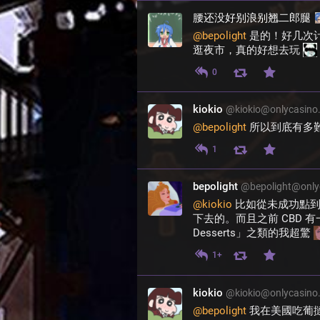
腰还没好别浪别翘二郎腿
@
bepolight
 是的！好几次
逛夜市，真的好想去玩 
0
kiokio
@
kiokio@onlycasino.
@
bepolight
 所以到底有多難
1
bepolight
@
bepolight@only
@
kiokio
 比如從未成功點到
下去的。而且之前 CBD 有一
Desserts」之類的我超驚 
1+
kiokio
@
kiokio@onlycasino.
@
bepolight
 我在美國吃葡