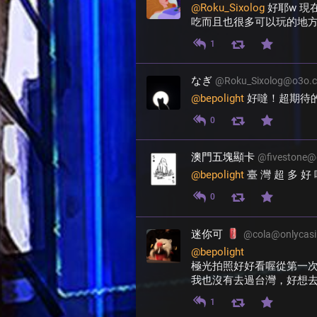
@
Roku_Sixolog
 好耶w 
吃而且也很多可以玩的地方
1
なぎ
@
Roku_Sixolog@o3o.
@
bepolight
 好噠！超期待
0
澳門五塊顯卡
@
fivestone@
@
bepolight
 臺 灣 超 多 好
0
迷你可
@
cola@onlycasi
@
bepolight
極光拍照好好看喔從第一次
我也沒有去過台灣，好想
1