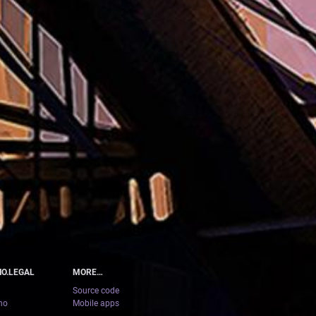
NO.LEGAL
MORE…
Source code
ino
Mobile apps