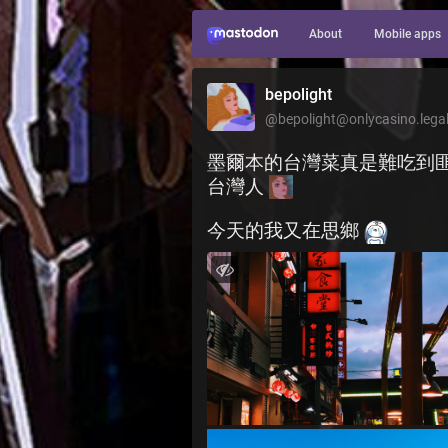
About
Mobile apps
bepolight
@
bepolight@onlycasino.lega
墨爾本的台灣菜真是難吃到
台灣人 
今天的我又在思鄉 