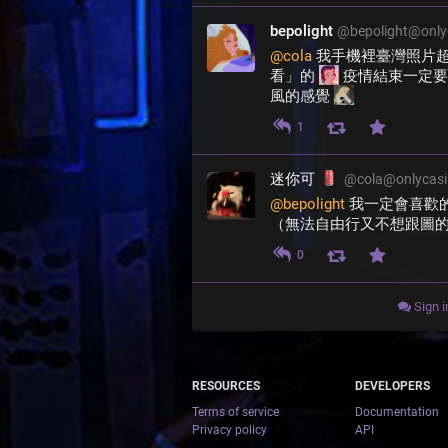
bepolight
@
bepolight@only
@
cola
 我手機裡臺灣照片
看」的 
 疫情結束一定要
風的感覺 
1
迷你可
@
cola@onlycasi
@
bepolight
 我一定會喜歡的
（無法自由行又不想跟圖
0
Sign i
RESOURCES
DEVELOPERS
Terms of service
Documentation
Privacy policy
API