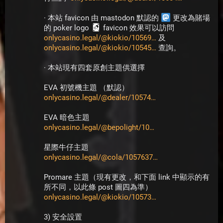
· 本站 favicon 由 mastodon 默認的 
 更改為賭場
的 poker logo 
 favicon 效果可以訪問  
onlycasino.legal/@kiokio/10569
 及 
onlycasino.legal/@kiokio/10545
 查詢。
· 本站現有四套原創主題供選擇
EVA 初號機主題 （默認）
onlycasino.legal/@dealer/10574
EVA 暗色主題 
onlycasino.legal/@bepolight/10
星際牛仔主題
onlycasino.legal/@cola/1057637
Promare 主題（現有更改，和下面 link 中顯示的有
所不同，以此條 post 圖四為準）
onlycasino.legal/@kiokio/10573
3) 安全設置