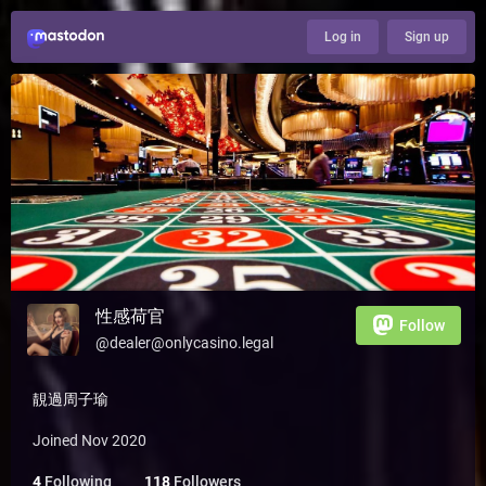
Log in
Sign up
性感荷官
Follow
@
dealer@onlycasino.legal
靚過周子瑜
Joined Nov 2020
4
Following
118
Followers