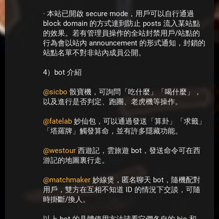
· 本站已開啟 secure mode，用戶可以自行通過 
block domain 的方式達到防止 posts 流入某站點
的效果。若有管理員操作的全站封禁用戶/站點的
行為會以站內 announcement 的形式通知，封鎖的
站點名單不對非站內成員公開。
4）bot 介紹
@
sicbo
 骰寶機，可詢問「吃什麼」「喝什麼」，
以及進行是否判定、跑團、老虎機等操作。
@
fatelab
 妙仙包，可以通過發送「算卦」「求籤」
「塔羅牌」觸發算命，並有許多隱藏功能。
@
westour
 西遊記，雲旅遊 bot，發送命令可在西
游記的地圖裏行走。
@
matchmaker
 妙線煲，匿名聊天 bot，隨機配對
用戶，雙方在互相不知道 ID 的情況下交談，可隨
時掛斷/換人。
以上 bot 的具體使用方法請看它們各自的 bio 和 