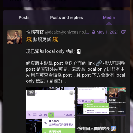
Posts
Posts and replies
Media
性感荷官
@
dealer@onlycasino.legal
May 1, 2021
 賭場更新 
現已添加 local only 功能 
網頁版中點擊 post 發送介面的 link 
 標誌可調整 
post 是否對外站可見。若設為 local only 則只有本
站用戶可查看該條 post，且 post 下方會附有 local 
only 標誌（見圖3）。