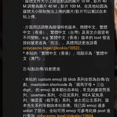
· 媒體文件大小上限從默認的圖片 10 M，影片 40 
M 調整為圖片 40 M，影片 100 M。在其他站因為
媒體大小限制無法上傳的圖片/影片可以嘗試在本
站上傳。
· 介面用語調整為賭場特色版本。簡體中文、繁體
中文（香港）、繁體中文（台灣）及英文介面皆有
不同變動。e.g. 繁體中文（香港）版本的 toot 發送
按鈕被更改為「投注」。具體用語更改請看 
onlycasino.legal/@kiokio/10522
* 本站的「繁體中文（香港）」現顯示為「繁體中
文（澳門）」
2) 站點自傳/自創更改
· 本站的 custom emoji 除 blob 系列全部為自傳/自
創。mastodon shortcode 為「羅馬字母 + 三位 
digit」 的 emoji 基本都出自本站，常見的麥當勞系
列、usamaru 系列、小豆泥系列、IKEA 鯊魚系
列、懶蛋蛋（梳乎蛋）系列、迪士尼公主系列、阪
本先生系列等都由本站首傳。現已因 emoji 過多 
unlist 了部分。全站可用 emoji 可參考此條 post 進
行查詢  
onlycasino.legal/@dealer/10604