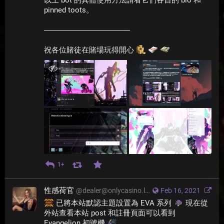
pinned toots。
-------------------------------------------
祝各位賭徒在賭場玩得開心 
1+
性感荷官
@
dealer@onlycasino.legal
Feb 16, 2021
 已將本站默認主題設置為 EVA 系列 
 現在從
外站查看本站 post 和註冊頁面可以看到 
Evangelion 初號機 