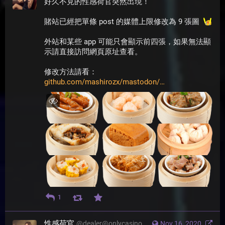
好久不見的性感荷官突然出現！
賭站已經把單條 post 的媒體上限修改為 9 張圖 
外站和某些 app 可能只會顯示前四張，如果無法顯
示請直接訪問網頁原址查看。
修改方法請看：
github.com/mashirozx/mastodon/
1
性感荷官
@
dealer@onlycasino.legal
Nov 16, 2020